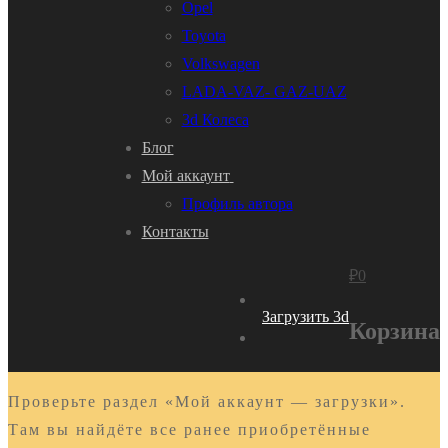
Opel
Toyota
Volkswagen
LADA-VAZ- GAZ-UAZ
3d Колеса
Блог
Мой аккаунт
Профиль автора
Контакты
₽
0
Загрузить 3d
Корзина
Проверьте раздел «Мой аккаунт — загрузки».
Там вы найдёте все ранее приобретённые