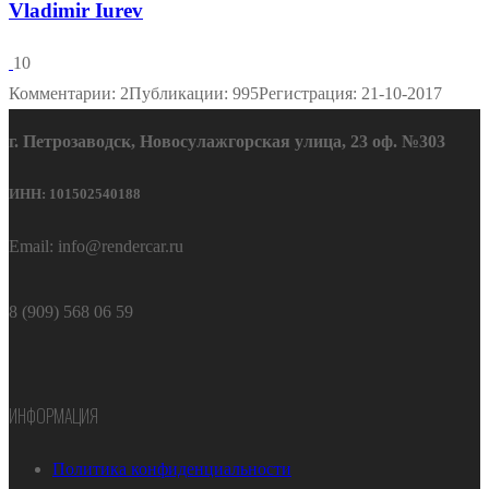
Vladimir Iurev
10
Комментарии: 2
Публикации: 995
Регистрация: 21-10-2017
г. Петрозаводск, Новосулажгорская улица, 23 оф. №303
ИНН: 101502540188
Email: info@rendercar.ru
8 (909) 568 06 59
ИНФОРМАЦИЯ
Политика конфиденциальности