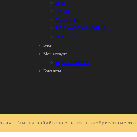
Opel
Toyota
Volkswagen
LADA-VAZ- GAZ-UAZ
3d Колеса
Блог
Мой аккаунт
Профиль автора
Контакты
зки». Там вы найдёте все ранее приобретённые то