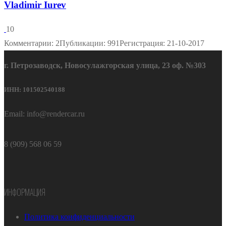
Vladimir Iurev
10
Комментарии: 2
Публикации: 991
Регистрация: 21-10-2017
г. Петрозаводск, Новосулажгорская улица, 23 оф. №303
ИНН: 101502540188
Email: info@rendercar.ru
8 (909) 568 06 59
ИНФОРМАЦИЯ
Политика конфиденциальности