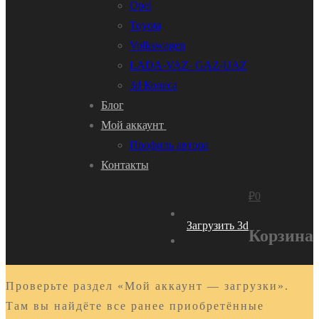
Opel
Toyota
Volkswagen
LADA-VAZ- GAZ-UAZ
3d Колеса
Блог
Мой аккаунт
Профиль автора
Контакты
₽
0
Загрузить 3d
Корзина
Проверьте раздел «Мой аккаунт — загрузки».
Там вы найдёте все ранее приобретённые