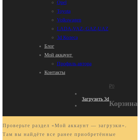
Opel
Toyota
Volkswagen
LADA-VAZ- GAZ-UAZ
3d Колеса
Блог
Мой аккаунт
Профиль автора
Контакты
₽
0
Загрузить 3d
Корзина
Проверьте раздел «Мой аккаунт — загрузки».
Там вы найдёте все ранее приобретённые