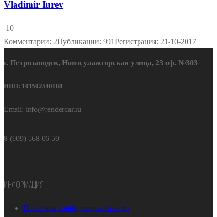
Vladimir Iurev
10
Комментарии: 2
Публикации: 991
Регистрация: 21-10-2017
г. Петрозаводск, Новосулажгорская улица, 23 оф. №303
ИНН: 101502540188
Email: info@rendercar.ru
8 (909) 568 06 59
ИНФОРМАЦИЯ
Политика конфиденциальности