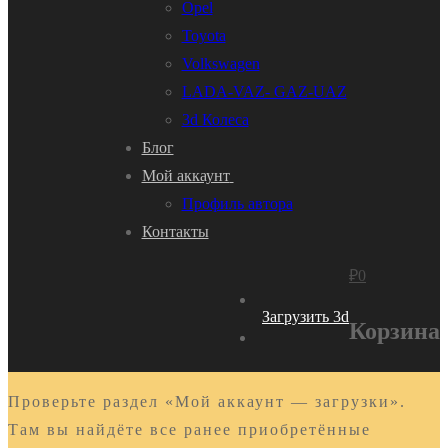
Opel
Toyota
Volkswagen
LADA-VAZ- GAZ-UAZ
3d Колеса
Блог
Мой аккаунт
Профиль автора
Контакты
₽
0
Загрузить 3d
Корзина
Проверьте раздел «Мой аккаунт — загрузки».
Там вы найдёте все ранее приобретённые