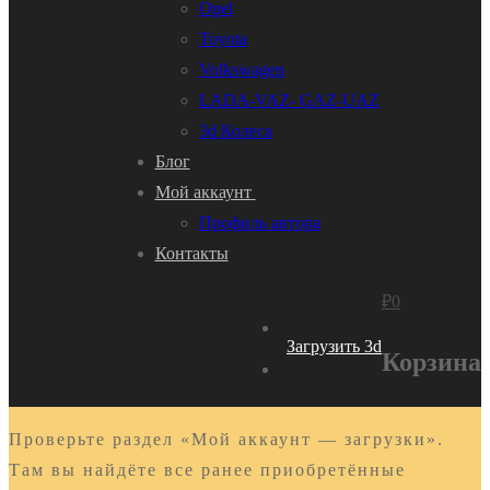
Opel
Toyota
Volkswagen
LADA-VAZ- GAZ-UAZ
3d Колеса
Блог
Мой аккаунт
Профиль автора
Контакты
₽
0
Загрузить 3d
Корзина
Проверьте раздел «Мой аккаунт — загрузки».
Там вы найдёте все ранее приобретённые