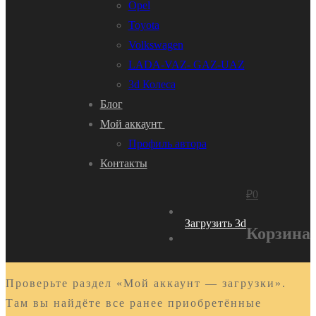
Opel
Toyota
Volkswagen
LADA-VAZ- GAZ-UAZ
3d Колеса
Блог
Мой аккаунт
Профиль автора
Контакты
₽
0
Загрузить 3d
Корзина
Проверьте раздел «Мой аккаунт — загрузки».
Там вы найдёте все ранее приобретённые