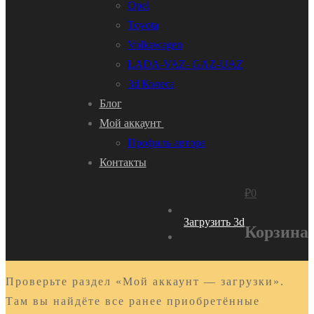
Opel
Toyota
Volkswagen
LADA-VAZ- GAZ-UAZ
3d Колеса
Блог
Мой аккаунт
Профиль автора
Контакты
₽
0
Загрузить 3d
Корзина
Проверьте раздел «Мой аккаунт — загрузки».
Там вы найдёте все ранее приобретённые