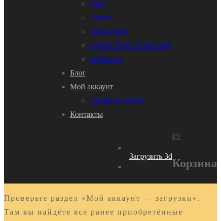
Opel
Toyota
Volkswagen
LADA-VAZ- GAZ-UAZ
3d Колеса
Блог
Мой аккаунт
Профиль автора
Контакты
₽
0
Загрузить 3d
Корзина
Проверьте раздел «Мой аккаунт — загрузки».
Там вы найдёте все ранее приобретённые