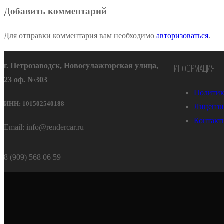
Добавить комментарий
Для отправки комментария вам необходимо
авторизоваться
.
г. Петрозаводск, Новосулажгорская улица,
ИНФОРМАЦИЯ
23 оф. №303
Политик
ИНН: 101502540188
Лицензи
Контакт
Email: info@rendercar.ru
8 (909) 568 06 59