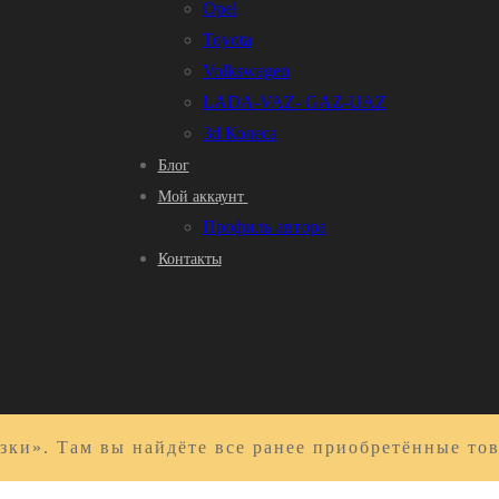
Opel
Toyota
Volkswagen
LADA-VAZ- GAZ-UAZ
3d Колеса
Блог
Мой аккаунт
Профиль автора
Контакты
зки». Там вы найдёте все ранее приобретённые то