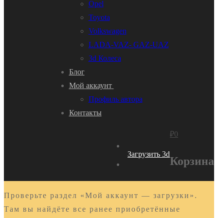
Opel
Toyota
Volkswagen
LADA-VAZ- GAZ-UAZ
3d Колеса
Блог
Мой аккаунт
Профиль автора
Контакты
₽
0
Загрузить 3d
Корзина
Проверьте раздел «Мой аккаунт — загрузки».
Там вы найдёте все ранее приобретённые