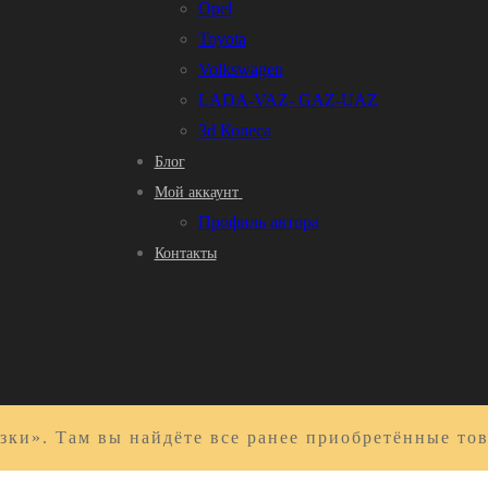
Opel
Toyota
Volkswagen
LADA-VAZ- GAZ-UAZ
3d Колеса
Блог
Мой аккаунт
Профиль автора
Контакты
зки». Там вы найдёте все ранее приобретённые то