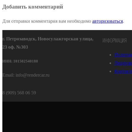
Добавить комментарий
Для отправки комментария вам необходимо
авторизоваться
.
г. Петрозаводск, Новосулажгорская улица,
ИНФОРМАЦИЯ
23 оф. №303
Политик
ИНН: 101502540188
Лицензи
Контакт
Email: info@rendercar.ru
8 (909) 568 06 59