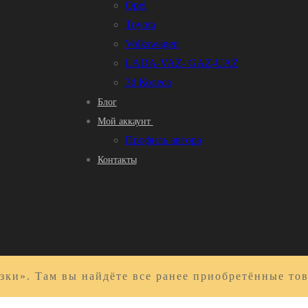
Opel
Toyota
Volkswagen
LADA-VAZ- GAZ-UAZ
3d Колеса
Блог
Мой аккаунт
Профиль автора
Контакты
зки». Там вы найдёте все ранее приобретённые то