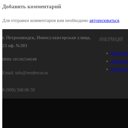
Добавить комментарий
Для отправки комментария вам необходимо
авторизоваться
.
г. Петрозаводск, Новосулажгорская улица,
ИНФОРМАЦИЯ
23 оф. №303
Политик
ИНН: 101502540188
Лицензи
Контакт
Email: info@rendercar.ru
8 (909) 568 06 59