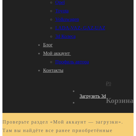
Opel
Toyota
Volkswagen
LADA-VAZ- GAZ-UAZ
3d Колеса
Блог
Мой аккаунт
Профиль автора
Контакты
₽
0
Загрузить 3d
Корзина
Проверьте раздел «Мой аккаунт — загрузки».
Там вы найдёте все ранее приобретённые