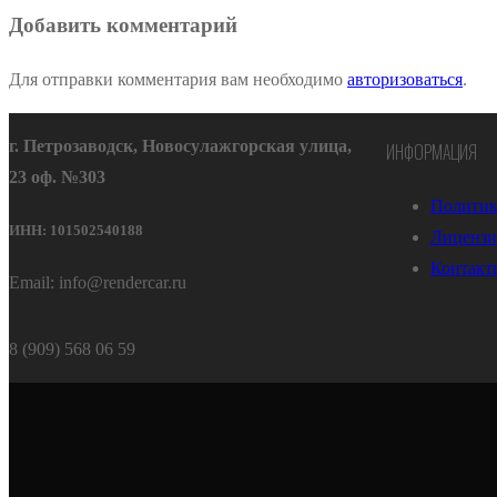
Добавить комментарий
Для отправки комментария вам необходимо
авторизоваться
.
г. Петрозаводск, Новосулажгорская улица,
ИНФОРМАЦИЯ
23 оф. №303
Политик
ИНН: 101502540188
Лицензи
Контакт
Email: info@rendercar.ru
8 (909) 568 06 59