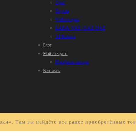
Opel
Toyota
Volkswagen
LADA-VAZ- GAZ-UAZ
3d Колеса
Блог
Мой аккаунт
Профиль автора
Контакты
зки». Там вы найдёте все ранее приобретённые то