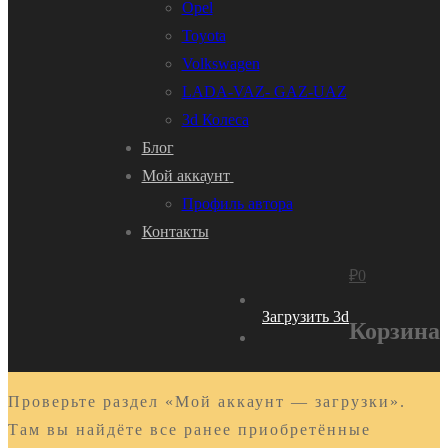
Opel
Toyota
Volkswagen
LADA-VAZ- GAZ-UAZ
3d Колеса
Блог
Мой аккаунт
Профиль автора
Контакты
₽
0
Загрузить 3d
Корзина
Проверьте раздел «Мой аккаунт — загрузки».
Там вы найдёте все ранее приобретённые