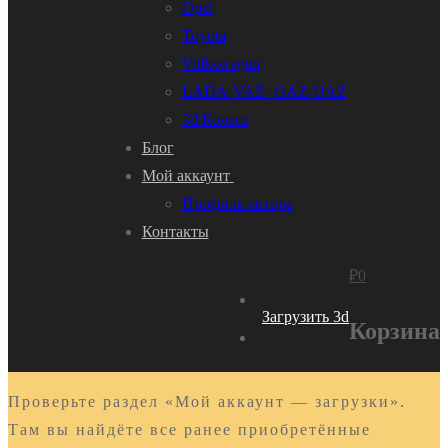
Opel
Toyota
Volkswagen
LADA-VAZ- GAZ-UAZ
3d Колеса
Блог
Мой аккаунт
Профиль автора
Контакты
₽
0
Загрузить 3d
Корзина
Проверьте раздел «Мой аккаунт — загрузки».
Там вы найдёте все ранее приобретённые