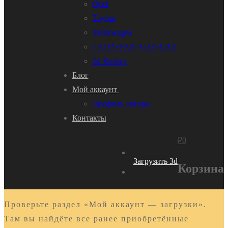
Opel
Toyota
Volkswagen
LADA-VAZ- GAZ-UAZ
3d Колеса
Блог
Мой аккаунт
Профиль автора
Контакты
₽
0
Загрузить 3d
Корзина
Проверьте раздел «Мой аккаунт — загрузки».
Там вы найдёте все ранее приобретённые