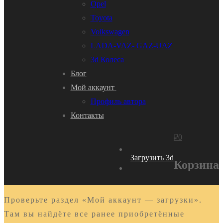
Opel
Toyota
Volkswagen
LADA-VAZ- GAZ-UAZ
3d Колеса
Блог
Мой аккаунт
Профиль автора
Контакты
₽
0
Загрузить 3d
Корзина
Проверьте раздел «Мой аккаунт — загрузки».
Там вы найдёте все ранее приобретённые