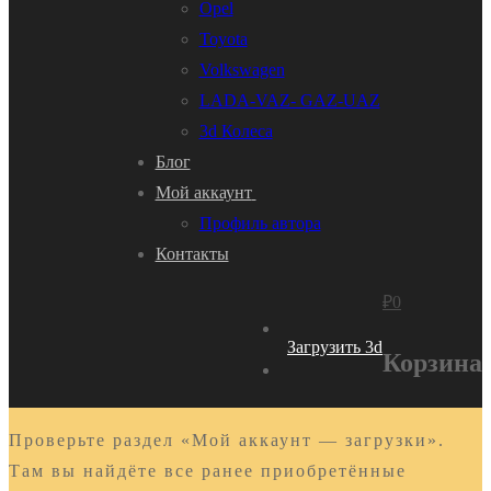
Opel
Toyota
Volkswagen
LADA-VAZ- GAZ-UAZ
3d Колеса
Блог
Мой аккаунт
Профиль автора
Контакты
₽
0
Загрузить 3d
Корзина
Проверьте раздел «Мой аккаунт — загрузки».
Там вы найдёте все ранее приобретённые