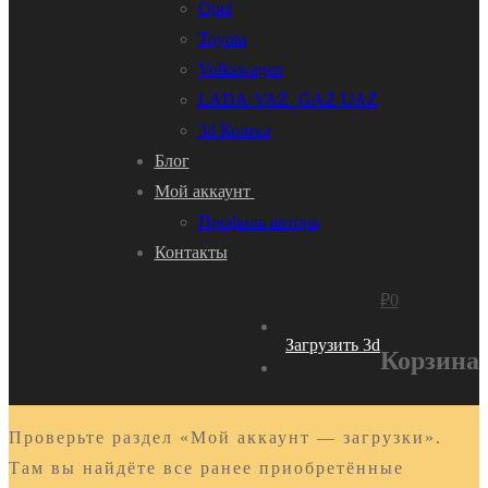
Opel
Toyota
Volkswagen
LADA-VAZ- GAZ-UAZ
3d Колеса
Блог
Мой аккаунт
Профиль автора
Контакты
₽
0
Загрузить 3d
Корзина
Проверьте раздел «Мой аккаунт — загрузки».
Там вы найдёте все ранее приобретённые