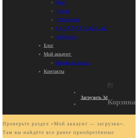
Opel
Toyota
Volkswagen
LADA-VAZ- GAZ-UAZ
3d Колеса
Блог
Мой аккаунт
Профиль автора
Контакты
₽
0
Загрузить 3d
Корзина
Проверьте раздел «Мой аккаунт — загрузки».
Там вы найдёте все ранее приобретённые