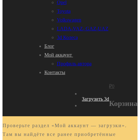
Opel
Toyota
Volkswagen
LADA-VAZ- GAZ-UAZ
3d Колеса
Блог
Мой аккаунт
Профиль автора
Контакты
₽
0
Загрузить 3d
Корзина
Проверьте раздел «Мой аккаунт — загрузки».
Там вы найдёте все ранее приобретённые