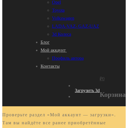
Opel
Toyota
Volkswagen
LADA-VAZ- GAZ-UAZ
3d Колеса
Блог
Мой аккаунт
Профиль автора
Контакты
₽
0
Загрузить 3d
Корзина
Проверьте раздел «Мой аккаунт — загрузки».
Там вы найдёте все ранее приобретённые