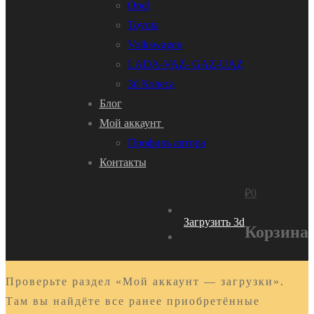
Opel
Toyota
Volkswagen
LADA-VAZ- GAZ-UAZ
3d Колеса
Блог
Мой аккаунт
Профиль автора
Контакты
₽
0
Загрузить 3d
Корзина
Проверьте раздел «Мой аккаунт — загрузки».
Там вы найдёте все ранее приобретённые