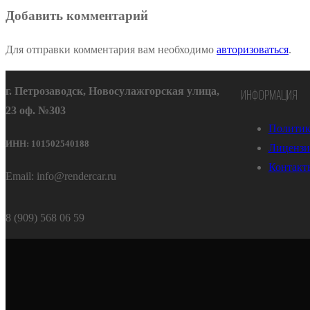
Добавить комментарий
Для отправки комментария вам необходимо
авторизоваться
.
г. Петрозаводск, Новосулажгорская улица,
ИНФОРМАЦИЯ
23 оф. №303
Политик
ИНН: 101502540188
Лицензи
Контакт
Email: info@rendercar.ru
8 (909) 568 06 59