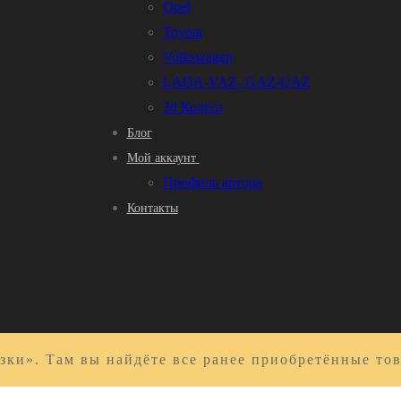
Opel
Toyota
Volkswagen
LADA-VAZ- GAZ-UAZ
3d Колеса
Блог
Мой аккаунт
Профиль автора
Контакты
зки». Там вы найдёте все ранее приобретённые то