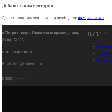
Добавить комментарий
Для отправки комментария вам необходимо
авторизоваться
.
г. Петрозаводск, Новосулажгорская улица,
ИНФОРМАЦИЯ
23 оф. №303
Политик
ИНН: 101502540188
Лицензи
Контакт
Email: info@rendercar.ru
8 (909) 568 06 59