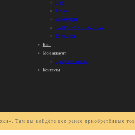
Opel
Toyota
Volkswagen
LADA-VAZ- GAZ-UAZ
3d Колеса
Блог
Мой аккаунт
Профиль автора
Контакты
зки». Там вы найдёте все ранее приобретённые то