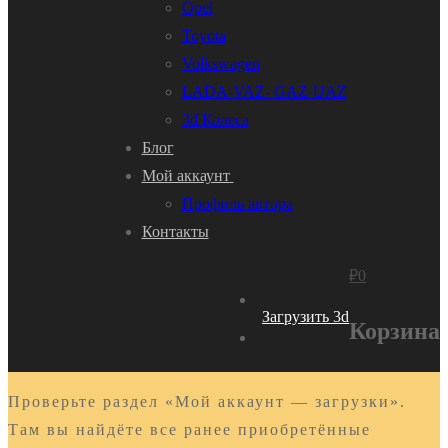
Opel
Toyota
Volkswagen
LADA-VAZ- GAZ-UAZ
3d Колеса
Блог
Мой аккаунт
Профиль автора
Контакты
₽
0
Загрузить 3d
Корзина
Проверьте раздел «Мой аккаунт — загрузки».
Там вы найдёте все ранее приобретённые