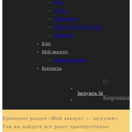
Opel
Toyota
Volkswagen
LADA-VAZ- GAZ-UAZ
3d Колеса
Блог
Мой аккаунт
Профиль автора
Контакты
₽
0
Загрузить 3d
Корзина
Проверьте раздел «Мой аккаунт — загрузки».
Там вы найдёте все ранее приобретённые