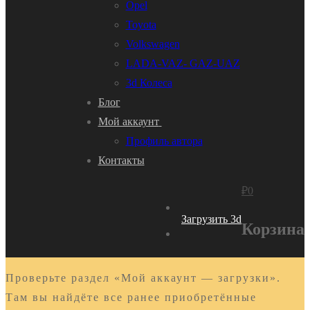
Opel
Toyota
Volkswagen
LADA-VAZ- GAZ-UAZ
3d Колеса
Блог
Мой аккаунт
Профиль автора
Контакты
₽
0
Загрузить 3d
Корзина
Проверьте раздел «Мой аккаунт — загрузки».
Там вы найдёте все ранее приобретённые