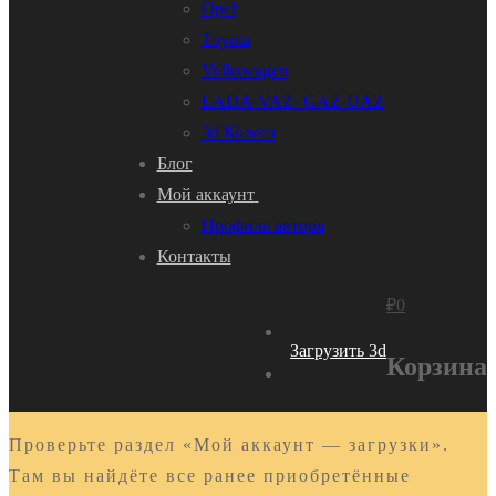
Opel
Toyota
Volkswagen
LADA-VAZ- GAZ-UAZ
3d Колеса
Блог
Мой аккаунт
Профиль автора
Контакты
₽
0
Загрузить 3d
Корзина
Проверьте раздел «Мой аккаунт — загрузки».
Там вы найдёте все ранее приобретённые