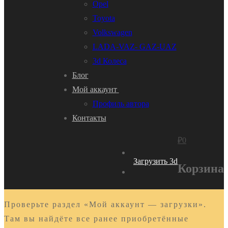
Opel
Toyota
Volkswagen
LADA-VAZ- GAZ-UAZ
3d Колеса
Блог
Мой аккаунт
Профиль автора
Контакты
₽
0
Загрузить 3d
Корзина
Проверьте раздел «Мой аккаунт — загрузки».
Там вы найдёте все ранее приобретённые