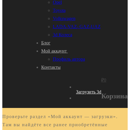
Opel
Toyota
Volkswagen
LADA-VAZ- GAZ-UAZ
3d Колеса
Блог
Мой аккаунт
Профиль автора
Контакты
₽
0
Загрузить 3d
Корзина
Проверьте раздел «Мой аккаунт — загрузки».
Там вы найдёте все ранее приобретённые