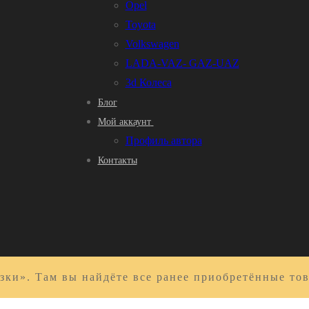
Opel
Toyota
Volkswagen
LADA-VAZ- GAZ-UAZ
3d Колеса
Блог
Мой аккаунт
Профиль автора
Контакты
зки». Там вы найдёте все ранее приобретённые то