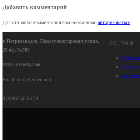
Добавить комментарий
Для отправки комментария вам необходимо
авторизоваться
.
г. Петрозаводск, Новосулажгорская улица,
ИНФОРМАЦИЯ
23 оф. №303
Политик
ИНН: 101502540188
Лицензи
Контакт
Email: info@rendercar.ru
8 (909) 568 06 59