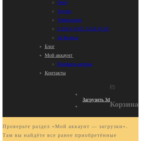
Opel
Toyota
Volkswagen
LADA-VAZ- GAZ-UAZ
3d Колеса
Блог
Мой аккаунт
Профиль автора
Контакты
₽
0
Загрузить 3d
Корзина
Проверьте раздел «Мой аккаунт — загрузки».
Там вы найдёте все ранее приобретённые