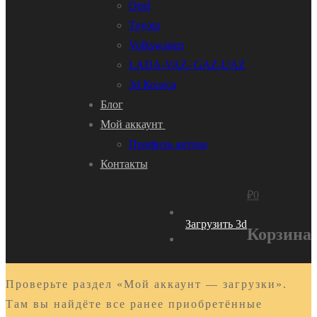
Opel
Toyota
Volkswagen
LADA-VAZ- GAZ-UAZ
3d Колеса
Блог
Мой аккаунт
Профиль автора
Контакты
₽
0
Загрузить 3d
Корзина
Проверьте раздел «Мой аккаунт — загрузки».
Там вы найдёте все ранее приобретённые