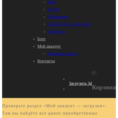
Opel
Toyota
Volkswagen
LADA-VAZ- GAZ-UAZ
3d Колеса
Блог
Мой аккаунт
Профиль автора
Контакты
₽
0
Загрузить 3d
Корзина
Проверьте раздел «Мой аккаунт — загрузки».
Там вы найдёте все ранее приобретённые