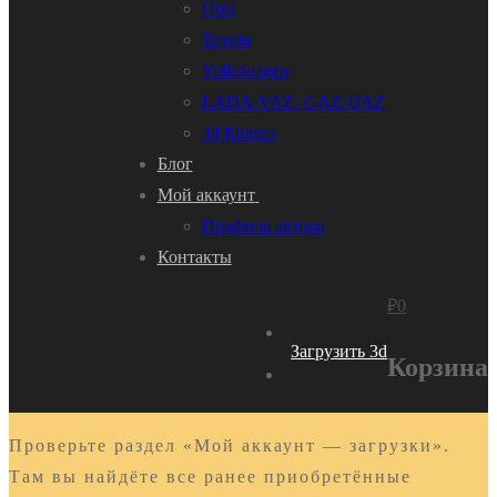
Opel
Toyota
Volkswagen
LADA-VAZ- GAZ-UAZ
3d Колеса
Блог
Мой аккаунт
Профиль автора
Контакты
₽
0
Загрузить 3d
Корзина
Проверьте раздел «Мой аккаунт — загрузки».
Там вы найдёте все ранее приобретённые