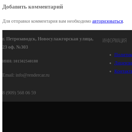
Добавить комментарий
Для отправки комментария вам необходимо
авторизоваться
.
г. Петрозаводск, Новосулажгорская улица,
ИНФОРМАЦИЯ
23 оф. №303
Политик
ИНН: 101502540188
Лицензи
Контакт
Email: info@rendercar.ru
8 (909) 568 06 59