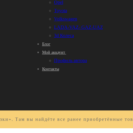
Opel
Toyota
Volkswagen
LADA-VAZ- GAZ-UAZ
3d Колеса
Блог
Мой аккаунт
Профиль автора
Контакты
зки». Там вы найдёте все ранее приобретённые то