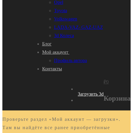
Opel
Toyota
Volkswagen
LADA-VAZ- GAZ-UAZ
3d Колеса
Блог
Мой аккаунт
Профиль автора
Контакты
₽
0
Загрузить 3d
Корзина
Проверьте раздел «Мой аккаунт — загрузки».
Там вы найдёте все ранее приобретённые