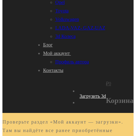
Opel
Toyota
Volkswagen
LADA-VAZ- GAZ-UAZ
3d Колеса
Блог
Мой аккаунт
Профиль автора
Контакты
₽
0
Загрузить 3d
Корзина
Проверьте раздел «Мой аккаунт — загрузки».
Там вы найдёте все ранее приобретённые