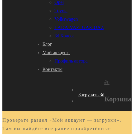
Opel
Toyota
Volkswagen
LADA-VAZ- GAZ-UAZ
3d Колеса
Блог
Мой аккаунт
Профиль автора
Контакты
₽
0
Загрузить 3d
Корзина
Проверьте раздел «Мой аккаунт — загрузки».
Там вы найдёте все ранее приобретённые