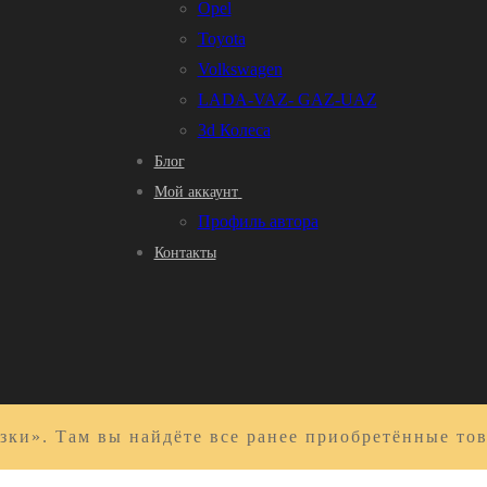
Opel
Toyota
Volkswagen
LADA-VAZ- GAZ-UAZ
3d Колеса
Блог
Мой аккаунт
Профиль автора
Контакты
зки». Там вы найдёте все ранее приобретённые то