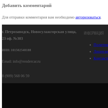
Добавить комментарий
Для отправки комментария вам необходимо
авторизоваться
.
г. Петрозаводск, Новосулажгорская улица,
ИНФОРМАЦИЯ
23 оф. №303
Политик
ИНН: 101502540188
Лицензи
Контакт
Email: info@rendercar.ru
8 (909) 568 06 59