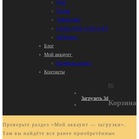
Opel
Toyota
Volkswagen
LADA-VAZ- GAZ-UAZ
3d Колеса
Блог
Мой аккаунт
Профиль автора
Контакты
₽
0
Загрузить 3d
Корзина
Проверьте раздел «Мой аккаунт — загрузки».
Там вы найдёте все ранее приобретённые