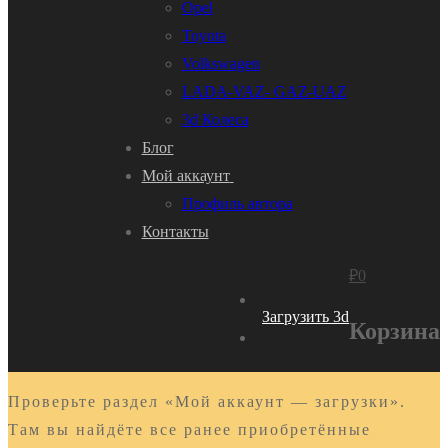
Opel
Toyota
Volkswagen
LADA-VAZ- GAZ-UAZ
3d Колеса
Блог
Мой аккаунт
Профиль автора
Контакты
₽
0
Загрузить 3d
Корзина
Проверьте раздел «Мой аккаунт — загрузки».
Там вы найдёте все ранее приобретённые