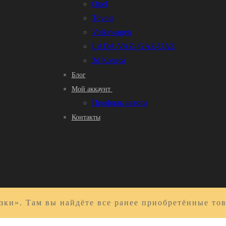
Opel
Toyota
Volkswagen
LADA-VAZ- GAZ-UAZ
3d Колеса
Блог
Мой аккаунт
Профиль автора
Контакты
зки». Там вы найдёте все ранее приобретённые то