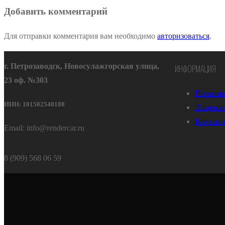
Добавить комментарий
Для отправки комментария вам необходимо
авторизоваться
.
г. Петрозаводск, Новосулажгорская улица,
ИНФОРМАЦИЯ
23 оф. №303
Политик
ИНН: 101502540188
Лицензи
Контакт
Email: info@rendercar.ru
8 (909) 568 06 59