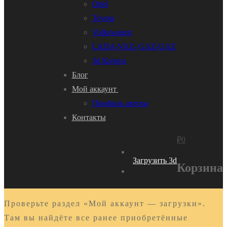
Opel
Toyota
Volkswagen
LADA-VAZ- GAZ-UAZ
3d Колеса
Блог
Мой аккаунт
Профиль автора
Контакты
₽
0
Загрузить 3d
Корзина
Проверьте раздел «Мой аккаунт — загрузки».
Там вы найдёте все ранее приобретённые