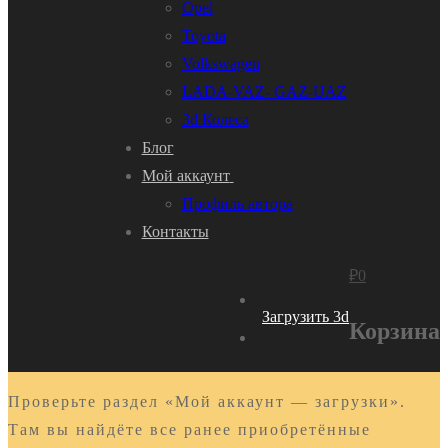
Opel
Toyota
Volkswagen
LADA-VAZ- GAZ-UAZ
3d Колеса
Блог
Мой аккаунт
Профиль автора
Контакты
₽
0
Загрузить 3d
Корзина
Проверьте раздел «Мой аккаунт — загрузки».
Там вы найдёте все ранее приобретённые