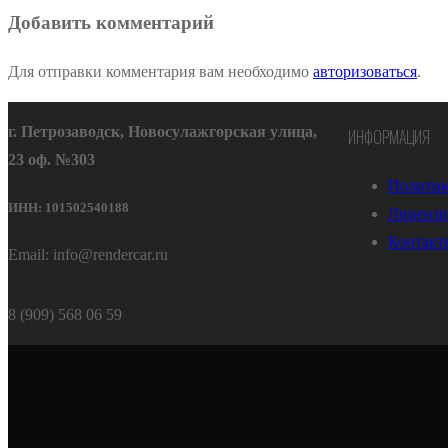
Добавить комментарий
Для отправки комментария вам необходимо
авторизоваться
.
г. Петрозаводск, Новосулажгорская улица,
ИНФОРМАЦИЯ
23 оф. №303
Политик
ИНН: 101502540188
Лицензи
Контакт
Email: info@rendercar.ru
8 (909) 568 06 59