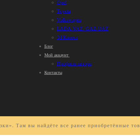
Opel
Toyota
Volkswagen
LADA-VAZ- GAZ-UAZ
3d Колеса
Блог
Мой аккаунт
Профиль автора
Контакты
зки». Там вы найдёте все ранее приобретённые то