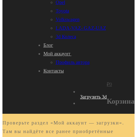
Opel
Toyota
Volkswagen
LADA-VAZ- GAZ-UAZ
3d Колеса
Блог
Мой аккаунт
Профиль автора
Контакты
₽
0
Загрузить 3d
Корзина
Проверьте раздел «Мой аккаунт — загрузки».
Там вы найдёте все ранее приобретённые